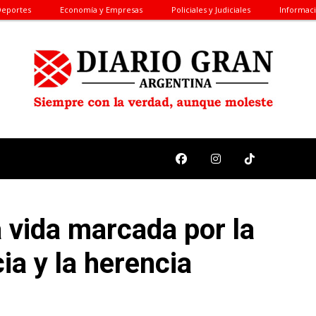
eportes
Economía y Empresas
Policiales y Judiciales
Informac
 vida marcada por la
cia y la herencia