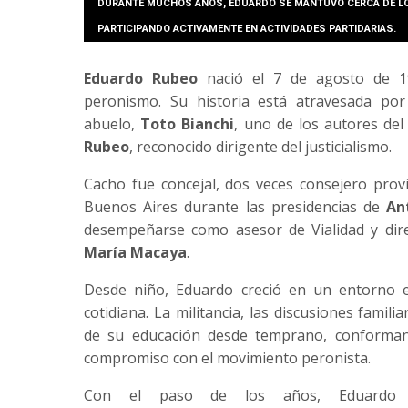
DURANTE MUCHOS AÑOS, EDUARDO SE MANTUVO CERCA DE LO
PARTICIPANDO ACTIVAMENTE EN ACTIVIDADES PARTIDARIAS.
Eduardo Rubeo
nació el 7 de agosto de 19
peronismo. Su historia está atravesada por
abuelo,
Toto Bianchi
, uno de los autores de
Rubeo
, reconocido dirigente del justicialismo.
Cacho fue concejal, dos veces consejero provinc
Buenos Aires durante las presidencias de
An
desempeñarse como asesor de Vialidad y dir
María Macaya
.
Desde niño, Eduardo creció en un entorno en
cotidiana. La militancia, las discusiones familia
de su educación desde temprano, conformand
compromiso con el movimiento peronista.
Con el paso de los años, Eduardo 