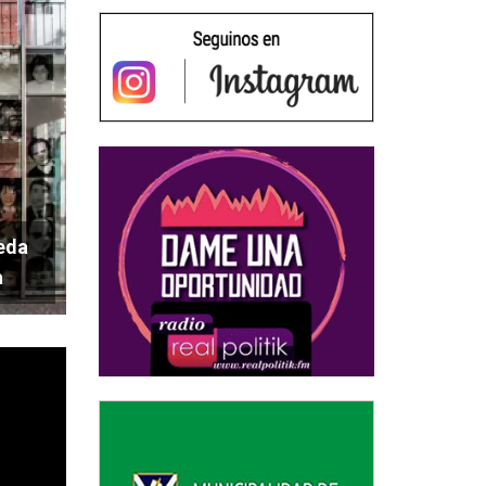
ueda
a