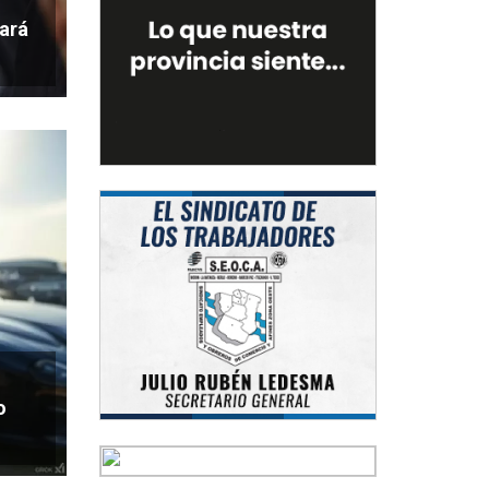
iará
o