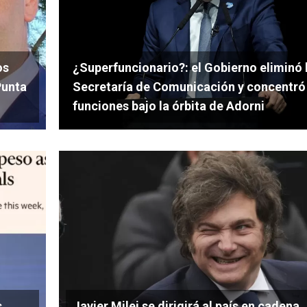
os
¿Superfuncionario?: el Gobierno eliminó 
Punta
Secretaría de Comunicación y concentró
funciones bajo la órbita de Adorni
s
Javier Milei se dirigirá al país en cadena