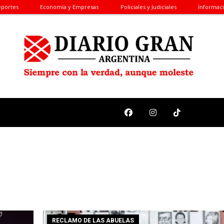
portes
Economía y Empresas
Policiales y Judiciales
Informac
RECLAMO DE LAS ABUELAS