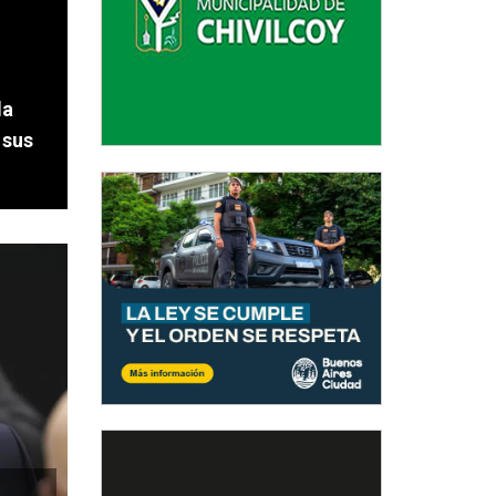
la
 sus