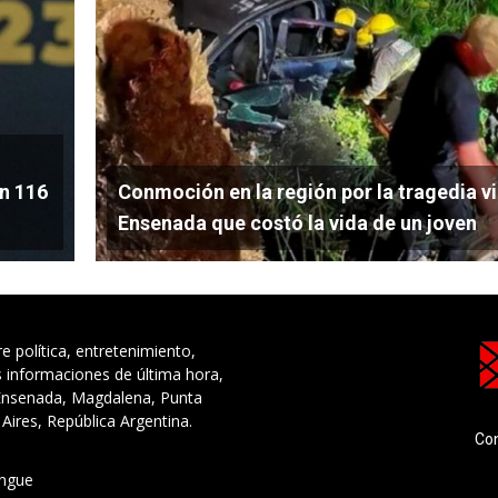
an 116
Conmoción en la región por la tragedia vi
Ensenada que costó la vida de un joven
e política, entretenimiento,
s informaciones de última hora,
 Ensenada, Magdalena, Punta
Aires, República Argentina.
Co
ongue