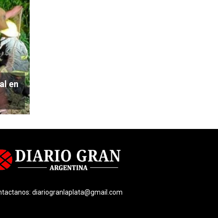
al en
ntactanos:
diariogranlaplata@gmail.com