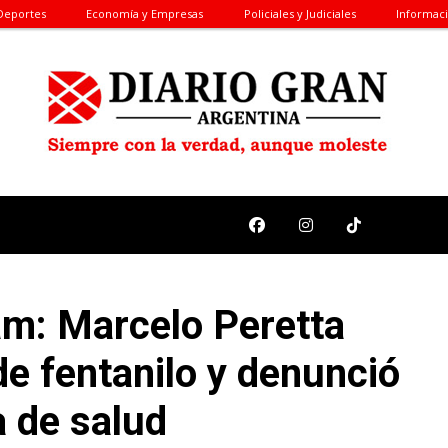
Deportes
Economía y Empresas
Policiales y Judiciales
Informac
m: Marcelo Peretta
de fentanilo y denunció
a de salud