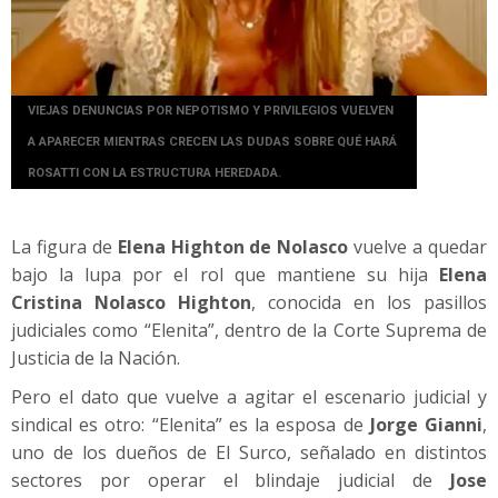
VIEJAS DENUNCIAS POR NEPOTISMO Y PRIVILEGIOS VUELVEN
A APARECER MIENTRAS CRECEN LAS DUDAS SOBRE QUÉ HARÁ
ROSATTI CON LA ESTRUCTURA HEREDADA.
La figura de
Elena Highton de Nolasco
vuelve a quedar
bajo la lupa por el rol que mantiene su hija
Elena
Cristina Nolasco Highton
, conocida en los pasillos
judiciales como “Elenita”, dentro de la Corte Suprema de
Justicia de la Nación.
Pero el dato que vuelve a agitar el escenario judicial y
sindical es otro: “Elenita” es la esposa de
Jorge Gianni
,
uno de los dueños de El Surco, señalado en distintos
sectores por operar el blindaje judicial de
Jose